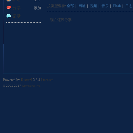
:::
›
按类型查看:
全部
|
网址
|
视频
|
音乐
|
Flash
|
日志
分享
添加
记录
现在还没分享
GL
Powered by
Discuz!
X3.4
Licensed
© 2001-2017
Comsenz Inc.
A